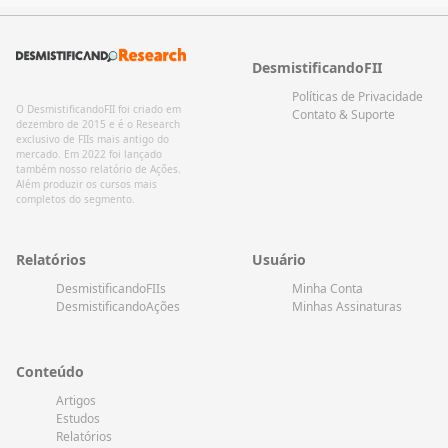
DesmistificandoFII
Políticas de Privacidade
O DesmistificandoFII foi criado em
Contato & Suporte
dezembro de 2015 e é o Research
exclusivo de FIIs mais antigo do
mercado. Em 2022 foi lançado
também nosso relatório de Ações.
Além produzir os cursos mais
completos do segmento.
Relatórios
Usuário
DesmistificandoFIIs
Minha Conta
DesmistificandoAções
Minhas Assinaturas
Conteúdo
Artigos
Estudos
Relatórios