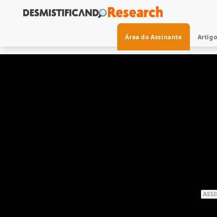
Área do Assinante
Artig
ASS