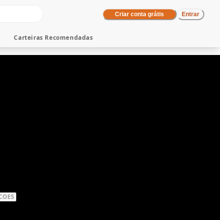
Criar conta grátis
Entrar
Carteiras Recomendadas
COES