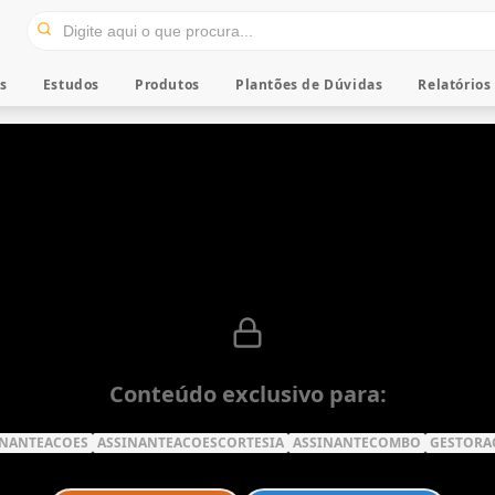
os
Estudos
Produtos
Plantões de Dúvidas
Relatórios
Conteúdo exclusivo para:
INANTEACOES
ASSINANTEACOESCORTESIA
ASSINANTECOMBO
GESTORA