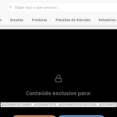
os
Estudos
Produtos
Plantões de Dúvidas
Relatórios
Conteúdo exclusivo para:
ASSINANTECOMBO
ASSINANTEFII
ASSINANTEFIICORTESIA
GESTORFII