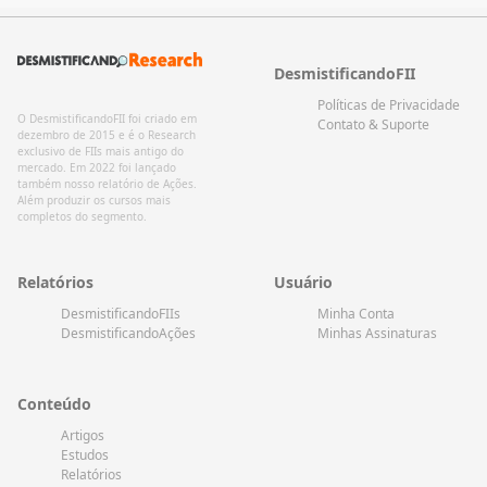
DesmistificandoFII
Políticas de Privacidade
O DesmistificandoFII foi criado em
Contato & Suporte
dezembro de 2015 e é o Research
exclusivo de FIIs mais antigo do
mercado. Em 2022 foi lançado
também nosso relatório de Ações.
Além produzir os cursos mais
completos do segmento.
Relatórios
Usuário
DesmistificandoFIIs
Minha Conta
DesmistificandoAções
Minhas Assinaturas
Conteúdo
Artigos
Estudos
Relatórios