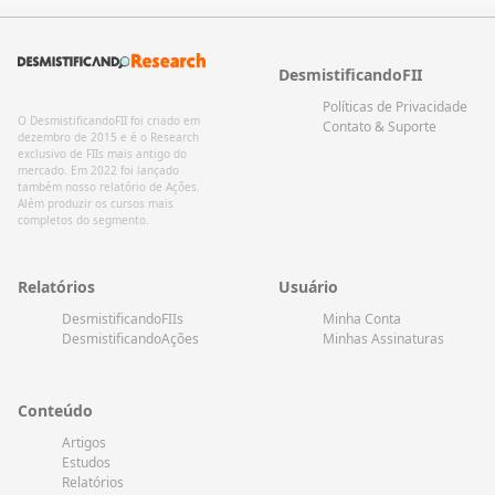
DesmistificandoFII
Políticas de Privacidade
O DesmistificandoFII foi criado em
Contato & Suporte
dezembro de 2015 e é o Research
exclusivo de FIIs mais antigo do
mercado. Em 2022 foi lançado
também nosso relatório de Ações.
Além produzir os cursos mais
completos do segmento.
Relatórios
Usuário
DesmistificandoFIIs
Minha Conta
DesmistificandoAções
Minhas Assinaturas
Conteúdo
Artigos
Estudos
Relatórios