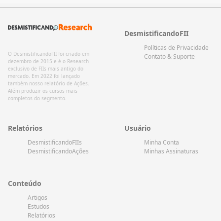
DesmistificandoFII
Políticas de Privacidade
O DesmistificandoFII foi criado em
Contato & Suporte
dezembro de 2015 e é o Research
exclusivo de FIIs mais antigo do
mercado. Em 2022 foi lançado
também nosso relatório de Ações.
Além produzir os cursos mais
completos do segmento.
Relatórios
Usuário
DesmistificandoFIIs
Minha Conta
DesmistificandoAções
Minhas Assinaturas
Conteúdo
Artigos
Estudos
Relatórios