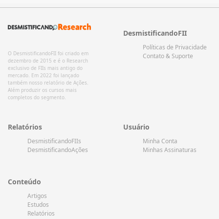
DesmistificandoFII
Políticas de Privacidade
O DesmistificandoFII foi criado em
Contato & Suporte
dezembro de 2015 e é o Research
exclusivo de FIIs mais antigo do
mercado. Em 2022 foi lançado
também nosso relatório de Ações.
Além produzir os cursos mais
completos do segmento.
Relatórios
Usuário
DesmistificandoFIIs
Minha Conta
DesmistificandoAções
Minhas Assinaturas
Conteúdo
Artigos
Estudos
Relatórios