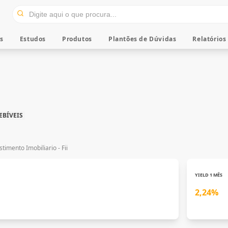
os
Estudos
Produtos
Plantões de Dúvidas
Relatórios
EBÍVEIS
timento Imobiliario - Fii
YIELD 1 MÊS
2,24%