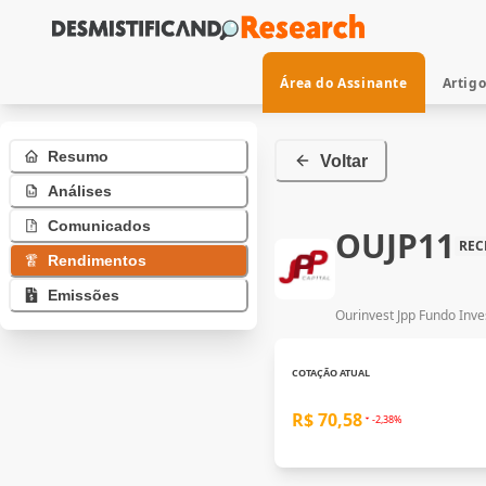
Área do Assinante
Artig
Resumo
Voltar
Análises
Comunicados
OUJP11
REC
Rendimentos
Emissões
Ourinvest Jpp Fundo Inves
COTAÇÃO ATUAL
R$ 70,58
-2,38%