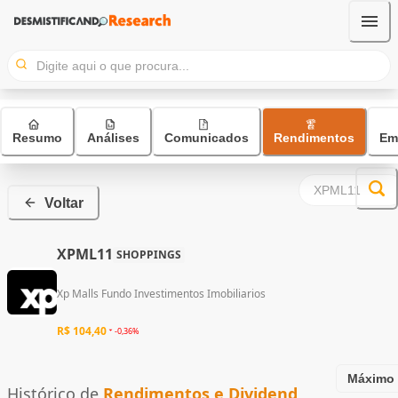
Resumo
Análises
Comunicados
Rendimentos
Em
Voltar
XPML11
SHOPPINGS
Xp Malls Fundo Investimentos Imobiliarios
R$ 104,40
-0,36%
Máximo
Histórico de
Rendimentos e Dividend