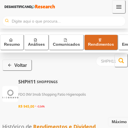
Resumo
Análises
Comunicados
Rendimentos
Em
Voltar
SHPH11
SHOPPINGS
FDO INV Imob Shopping Patio Higienopolis
R$ 945,00
-0,54%
Máximo
Histórico de
Rendimentos e Dividend