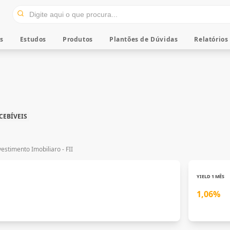
os
Estudos
Produtos
Plantões de Dúvidas
Relatórios
CEBÍVEIS
stimento Imobiliaro - FII
YIELD 1 MÊS
1,06%