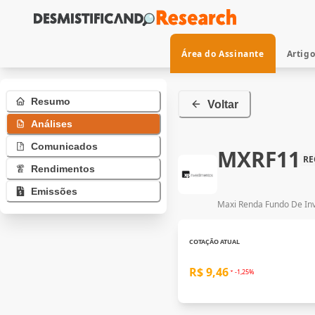
Área do Assinante
Artig
Resumo
Voltar
Análises
Comunicados
MXRF11
RE
Rendimentos
Emissões
Maxi Renda Fundo De Inve
COTAÇÃO ATUAL
R$ 9,46
-1,25%