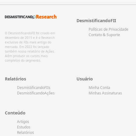
DesmistificandoFII
Políticas de Privacidade
O DesmistificandoFII foi criado em
Contato & Suporte
dezembro de 2015 e é o Research
exclusivo de FIIs mais antigo do
mercado. Em 2022 foi lançado
também nosso relatório de Ações.
Além produzir os cursos mais
completos do segmento.
Relatórios
Usuário
DesmistificandoFIIs
Minha Conta
DesmistificandoAções
Minhas Assinaturas
Conteúdo
Artigos
Estudos
Relatórios