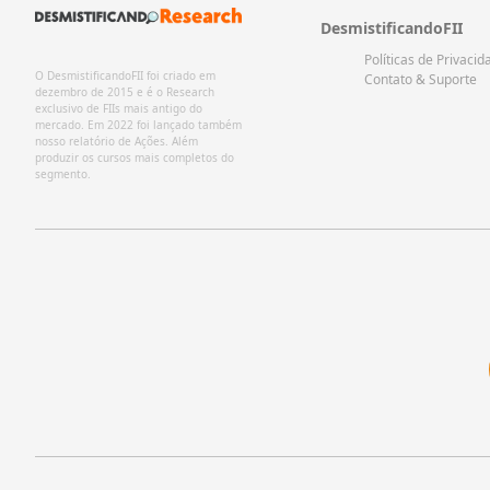
DesmistificandoFII
Políticas de Privacid
O DesmistificandoFII foi criado em
Contato & Suporte
dezembro de 2015 e é o Research
exclusivo de FIIs mais antigo do
mercado. Em 2022 foi lançado também
nosso relatório de Ações. Além
produzir os cursos mais completos do
segmento.