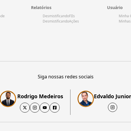
Relatórios
Usuário
ade
DesmistificandoFIIs
Minha 
DesmistificandoAções
Minhas
Siga nossas redes sociais
Rodrigo Medeiros
Edvaldo Junio