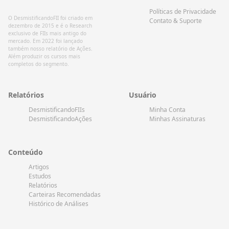
Políticas de Privacidade
O DesmistificandoFII foi criado em
Contato & Suporte
dezembro de 2015 e é o Research
exclusivo de FIIs mais antigo do
mercado. Em 2022 foi lançado
também nosso relatório de Ações.
Além produzir os cursos mais
completos do segmento.
Relatórios
Usuário
DesmistificandoFIIs
Minha Conta
DesmistificandoAções
Minhas Assinaturas
Conteúdo
Artigos
Estudos
Relatórios
Carteiras Recomendadas
Histórico de Análises